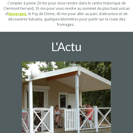
Compter à peine 20 mn pour vous rendre dans le centre historique de
Clermont Ferrand, 35 mn pour vous rendre au sommet du plus haut volcan
d’
Auvergne
, le Puy de Dôme, 45 mn pour aller au parc d’attraction et de
découverte Vulcania, quelques kilomètres pour partir sur la route des
fromages…
L'Actu