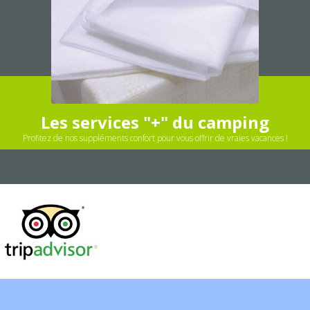
Les services "+" du camping
Profitez de nos suppléments confort pour vous offrir de vraies vacances !