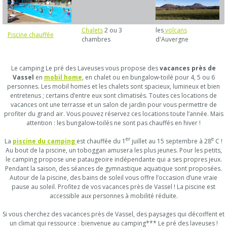
Chalets
2 ou 3
les
volcans
Piscine chauffée
chambres
d'Auvergne
Le camping Le pré des Laveuses vous propose des
vacances près de
Vassel
en
mobil home
, en chalet ou en bungalow-toilé pour 4, 5 ou 6
personnes. Les mobil homes et les chalets sont spacieux, lumineux et bien
entretenus ; certains d’entre eux sont climatisés. Toutes ces locations de
vacances ont une terrasse et un salon de jardin pour vous permettre de
profiter du grand air. Vous pouvez réservez ces locations toute l’année. Mais
attention : les bungalow-toilés ne sont pas chauffés en hiver !
er
e
La
piscine du camping
est chauffée du 1
juillet au 15 septembre à 28
C !
Au bout de la piscine, un toboggan amusera les plus jeunes. Pour les petits,
le camping propose une pataugeoire indépendante qui a ses propres jeux.
Pendant la saison, des séances de gymnastique aquatique sont proposées.
Autour de la piscine, des bains de soleil vous offre l’occasion d’une vraie
pause au soleil. Profitez de vos vacances près de Vassel ! La piscine est
accessible aux personnes à mobilité réduite.
Si vous cherchez des vacances près de Vassel, des paysages qui décoiffent et
un climat qui ressource : bienvenue au camping*** Le pré des laveuses !