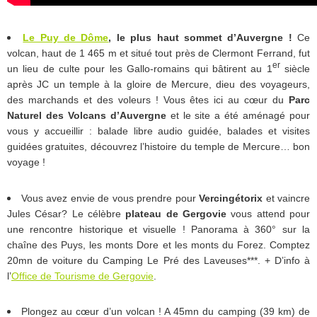
Le Puy de Dôme
, le plus haut sommet d’Auvergne !
Ce
volcan, haut de 1 465 m et situé tout près de Clermont Ferrand, fut
er
un lieu de culte pour les Gallo-romains qui bâtirent au 1
siècle
après JC un temple à la gloire de Mercure, dieu des voyageurs,
des marchands et des voleurs ! Vous êtes ici au cœur du
Parc
Naturel des Volcans d’Auvergne
et le site a été aménagé pour
vous y accueillir : balade libre audio guidée, balades et visites
guidées gratuites, découvrez l’histoire du temple de Mercure… bon
voyage !
Vous avez envie de vous prendre pour
Vercingétorix
et vaincre
Jules César? Le célèbre
plateau de Gergovie
vous attend pour
une rencontre historique et visuelle ! Panorama à 360° sur la
chaîne des Puys, les monts Dore et les monts du Forez. Comptez
20mn de voiture du Camping Le Pré des Laveuses***. + D’info à
l’
Office de Tourisme de Gergovie
.
Plongez au cœur d’un volcan ! A 45mn du camping (39 km) de