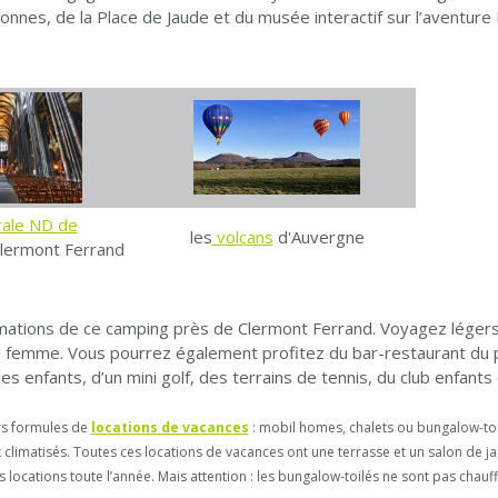
nnes, de la Place de Jaude et du musée interactif sur l’aventure 
rale ND de
les
volcans
d'Auvergne
Clermont Ferrand
ations de ce camping près de Clermont Ferrand. Voyagez légers e
emme. Vous pourrez également profitez du bar-restaurant du pla
es enfants, d’un mini golf, des terrains de tennis, du club enfant
rs formules de
locations de vacances
: mobil homes, chalets ou bungalow-toi
nt climatisés. Toutes ces locations de vacances ont une terrasse et un salon de 
 locations toute l’année. Mais attention : les bungalow-toilés ne sont pas chauff