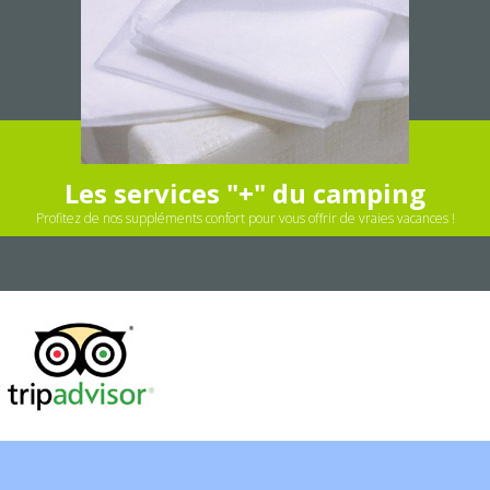
Les services "+" du camping
Profitez de nos suppléments confort pour vous offrir de vraies vacances !