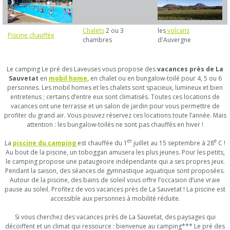
Chalets
2 ou 3
les
volcans
Piscine chauffée
chambres
d'Auvergne
Le camping Le pré des Laveuses vous propose des
vacances près de La
Sauvetat
en
mobil home
, en chalet ou en bungalow-toilé pour 4, 5 ou 6
personnes. Les mobil homes et les chalets sont spacieux, lumineux et bien
entretenus ; certains d’entre eux sont climatisés. Toutes ces locations de
vacances ont une terrasse et un salon de jardin pour vous permettre de
profiter du grand air. Vous pouvez réservez ces locations toute l’année. Mais
attention : les bungalow-toilés ne sont pas chauffés en hiver !
er
e
La
piscine du camping
est chauffée du 1
juillet au 15 septembre à 28
C !
Au bout de la piscine, un toboggan amusera les plus jeunes. Pour les petits,
le camping propose une pataugeoire indépendante qui a ses propres jeux.
Pendant la saison, des séances de gymnastique aquatique sont proposées.
Autour de la piscine, des bains de soleil vous offre l’occasion d’une vraie
pause au soleil. Profitez de vos vacances près de La Sauvetat ! La piscine est
accessible aux personnes à mobilité réduite.
Si vous cherchez des vacances près de La Sauvetat, des paysages qui
décoiffent et un climat qui ressource : bienvenue au camping*** Le pré des