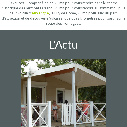
laveuses ! Compter à peine 20 mn pour vous rendre dans le centre
historique de Clermont Ferrand, 35 mn pour vous rendre au sommet du plus
haut volcan d’
Auvergne
, le Puy de Dôme, 45 mn pour aller au parc
d’attraction et de découverte Vulcania, quelques kilomètres pour partir sur la
route des fromages…
L'Actu