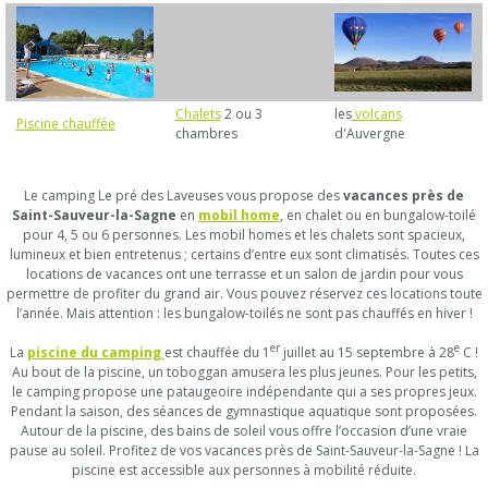
Chalets
2 ou 3
les
volcans
Piscine chauffée
chambres
d'Auvergne
Le camping Le pré des Laveuses vous propose des
vacances près de
Saint-Sauveur-la-Sagne
en
mobil home
, en chalet ou en bungalow-toilé
pour 4, 5 ou 6 personnes. Les mobil homes et les chalets sont spacieux,
lumineux et bien entretenus ; certains d’entre eux sont climatisés. Toutes ces
locations de vacances ont une terrasse et un salon de jardin pour vous
permettre de profiter du grand air. Vous pouvez réservez ces locations toute
l’année. Mais attention : les bungalow-toilés ne sont pas chauffés en hiver !
er
e
La
piscine du camping
est chauffée du 1
juillet au 15 septembre à 28
C !
Au bout de la piscine, un toboggan amusera les plus jeunes. Pour les petits,
le camping propose une pataugeoire indépendante qui a ses propres jeux.
Pendant la saison, des séances de gymnastique aquatique sont proposées.
Autour de la piscine, des bains de soleil vous offre l’occasion d’une vraie
pause au soleil. Profitez de vos vacances près de Saint-Sauveur-la-Sagne ! La
piscine est accessible aux personnes à mobilité réduite.