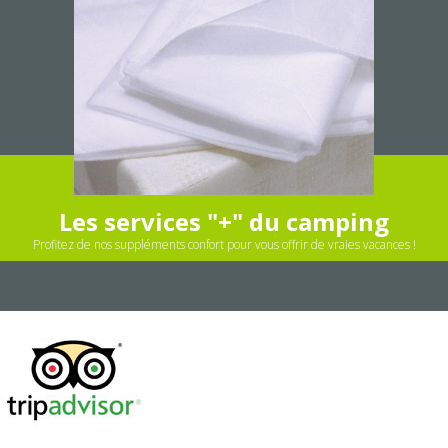
Les services "+" du camping
Profitez de nos suppléments confort pour vous offrir de vraies vacances !