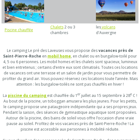
Chalets
2 ou 3
les
volcans
Piscine chauffée
chambres
d'Auvergne
Le camping Le pré des Laveuses vous propose des
vacances près de
Saint-Pierre-Roche
en
mobil home
, en chalet ou en bungalow-toilé pour
4, 5 ou 6 personnes. Les mobil homes et les chalets sont spacieux, lumineux
et bien entretenus ; certains d’entre eux sont climatisés. Toutes ces locations
de vacances ont une terrasse et un salon de jardin pour vous permettre de
profiter du grand air. Vous pouvez réservez ces locations toute l’année. Mais
attention : les bungalow-toilés ne sont pas chauffés en hiver !
er
e
La
piscine du camping
est chauffée du 1
juillet au 15 septembre à 28
C !
Au bout de la piscine, un toboggan amusera les plus jeunes. Pour les petits,
le camping propose une pataugeoire indépendante qui a ses propres jeux.
Pendant la saison, des séances de gymnastique aquatique sont proposées.
Autour de la piscine, des bains de soleil vous offre l’occasion d’une vraie
pause au soleil. Profitez de vos vacances près de Saint-Pierre-Roche ! La
piscine est accessible aux personnes à mobilité réduite.