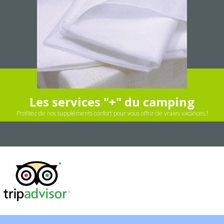
Les services "+" du camping
Profitez de nos suppléments confort pour vous offrir de vraies vacances !