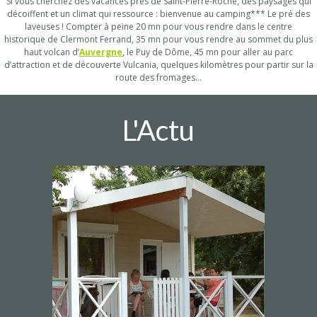
Si vous cherchez des vacances près de Saint-Pierre-Roche, des paysages qui
décoiffent et un climat qui ressource : bienvenue au camping*** Le pré des
laveuses ! Compter à peine 20 mn pour vous rendre dans le centre
historique de Clermont Ferrand, 35 mn pour vous rendre au sommet du plus
haut volcan d’
Auvergne
, le Puy de Dôme, 45 mn pour aller au parc
d’attraction et de découverte Vulcania, quelques kilomètres pour partir sur la
route des fromages…
L'Actu