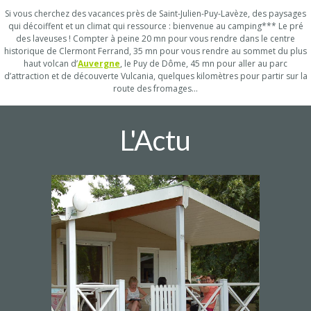
Si vous cherchez des vacances près de Saint-Julien-Puy-Lavèze, des paysages
qui décoiffent et un climat qui ressource : bienvenue au camping*** Le pré
des laveuses ! Compter à peine 20 mn pour vous rendre dans le centre
historique de Clermont Ferrand, 35 mn pour vous rendre au sommet du plus
haut volcan d’
Auvergne
, le Puy de Dôme, 45 mn pour aller au parc
d’attraction et de découverte Vulcania, quelques kilomètres pour partir sur la
route des fromages…
L'Actu