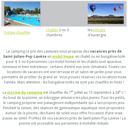
Chalets
2 ou 3
les
volcans
Piscine chauffée
chambres
d'Auvergne
Le camping Le pré des Laveuses vous propose des
vacances près de
Saint-Julien-Puy-Lavèze
en
mobil home
, en chalet ou en bungalow-toilé
pour 4, 5 ou 6 personnes. Les mobil homes et les chalets sont spacieux,
lumineux et bien entretenus ; certains d’entre eux sont climatisés. Toutes ces
locations de vacances ont une terrasse et un salon de jardin pour vous
permettre de profiter du grand air. Vous pouvez réservez ces locations toute
l’année. Mais attention : les bungalow-toilés ne sont pas chauffés en hiver !
er
e
La
piscine du camping
est chauffée du 1
juillet au 15 septembre à 28
C !
Au bout de la piscine, un toboggan amusera les plus jeunes. Pour les petits,
le camping propose une pataugeoire indépendante qui a ses propres jeux.
Pendant la saison, des séances de gymnastique aquatique sont proposées.
Autour de la piscine, des bains de soleil vous offre l’occasion d’une vraie
pause au soleil. Profitez de vos vacances près de Saint-Julien-Puy-Lavèze ! La
piscine est accessible aux personnes à mobilité réduite.