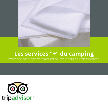
Les services "+" du camping
Profitez de nos suppléments confort pour vous offrir de vraies vacances !