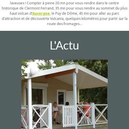
laveuses ! Compter à peine 20 mn pour vous rendre dans le centre
historique de Clermont Ferrand, 35 mn pour vous rendre au sommet du plus
haut volcan d’
Auvergne
, le Puy de Dôme, 45 mn pour aller au parc
d’attraction et de découverte Vulcania, quelques kilomètres pour partir sur la
route des fromages…
L'Actu