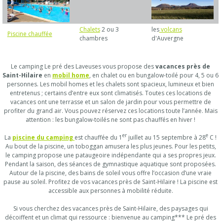
Chalets
2 ou 3
les
volcans
Piscine chauffée
chambres
d'Auvergne
Le camping Le pré des Laveuses vous propose des
vacances près de
Saint-Hilaire
en
mobil home
, en chalet ou en bungalow-toilé pour 4, 5 ou 6
personnes. Les mobil homes et les chalets sont spacieux, lumineux et bien
entretenus ; certains d’entre eux sont climatisés. Toutes ces locations de
vacances ont une terrasse et un salon de jardin pour vous permettre de
profiter du grand air. Vous pouvez réservez ces locations toute l’année. Mais
attention : les bungalow-toilés ne sont pas chauffés en hiver !
er
e
La
piscine du camping
est chauffée du 1
juillet au 15 septembre à 28
C !
Au bout de la piscine, un toboggan amusera les plus jeunes. Pour les petits,
le camping propose une pataugeoire indépendante qui a ses propres jeux.
Pendant la saison, des séances de gymnastique aquatique sont proposées.
Autour de la piscine, des bains de soleil vous offre l’occasion d’une vraie
pause au soleil. Profitez de vos vacances près de Saint-Hilaire ! La piscine est
accessible aux personnes à mobilité réduite.
Si vous cherchez des vacances près de Saint-Hilaire, des paysages qui
décoiffent et un climat qui ressource : bienvenue au camping*** Le pré des