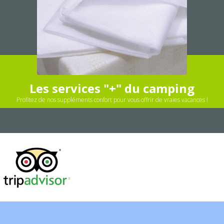
Les services "+" du camping
Profitez de nos suppléments confort pour vous offrir de vraies vacances !