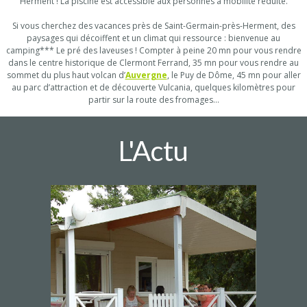
Herment ! La piscine est accessible aux personnes à mobilité réduite.
Si vous cherchez des vacances près de Saint-Germain-près-Herment, des
paysages qui décoiffent et un climat qui ressource : bienvenue au
camping*** Le pré des laveuses ! Compter à peine 20 mn pour vous rendre
dans le centre historique de Clermont Ferrand, 35 mn pour vous rendre au
sommet du plus haut volcan d’
Auvergne
, le Puy de Dôme, 45 mn pour aller
au parc d’attraction et de découverte Vulcania, quelques kilomètres pour
partir sur la route des fromages…
L'Actu