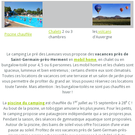
Chalets
2 ou 3
les
volcans
Piscine chauffée
chambres
d'Auvergne
Le camping Le pré des Laveuses vous propose des
vacances près de
Saint-Germain-près-Herment
en
mobil home
, en chalet ou en
bungalow-toilé pour 4, 5 ou 6 personnes. Les mobil homes et les chalets sont
spacieux, lumineux et bien entretenus ; certains d’entre eux sont climatisés.
Toutes ces locations de vacances ont une terrasse et un salon de jardin pour
vous permettre de profiter du grand air. Vous pouvez réservez ces locations
toute l’année. Mais attention : les bungalow-toilés ne sont pas chauffés en
hiver !
er
e
La
piscine du camping
est chauffée du 1
juillet au 15 septembre à 28
C !
Au bout de la piscine, un toboggan amusera les plus jeunes. Pour les petits,
le camping propose une pataugeoire indépendante qui a ses propres jeux.
Pendant la saison, des séances de gymnastique aquatique sont proposées.
Autour de la piscine, des bains de soleil vous offre l’occasion d’une vraie
pause au soleil. Profitez de vos vacances près de Saint-Germain-près-