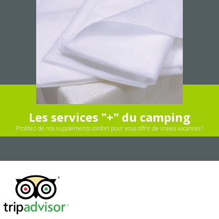
Les services "+" du camping
Profitez de nos suppléments confort pour vous offrir de vraies vacances !