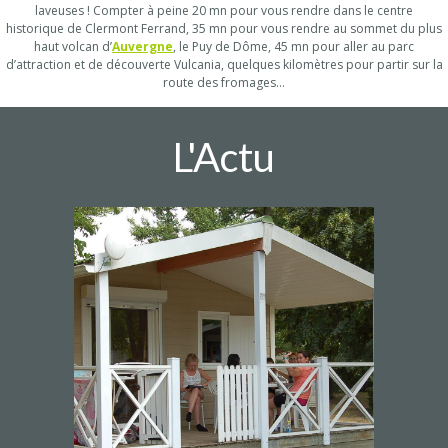
laveuses ! Compter à peine 20 mn pour vous rendre dans le centre
historique de Clermont Ferrand, 35 mn pour vous rendre au sommet du plus
haut volcan d’
Auvergne
, le Puy de Dôme, 45 mn pour aller au parc
d’attraction et de découverte Vulcania, quelques kilomètres pour partir sur la
route des fromages…
L'Actu