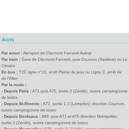
Accès
Par avion :
Aéroport de Clermont Ferrand-Aulnat
Par train :
Gare de Clermont Ferrand, puis Cournon (Sarliève) ou Le
Cendre
En bus :
T2C ligne n°22, arrêt Plaine de jeux ou Ligne C, arrêt Av.
de l'Allier
Par la route :
- Depuis Paris :
A71 puis A75, sortie 3 (Zénith), suivre camping/zone
de loisirs
- Depuis St-Etienne :
A72, sortie 1.3 (Lempdes) direction Cournon,
suivre camping/zone de loisirs
- Depuis Bordeaux :
A89, puis A71 et A75 direction Montpellier,
sortie 3 (Zénith), suivre camping/zone de loisirs
- Depuis Montpellier :
A75, sortie 3 (Zénith), suivre camping/zone