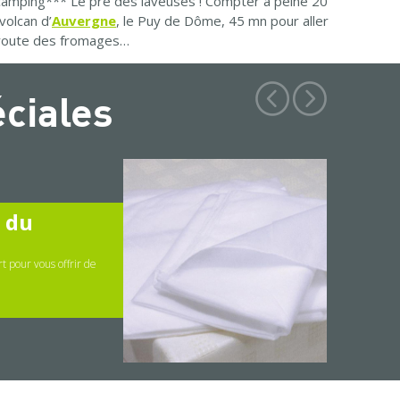
 camping*** Le pré des laveuses ! Compter à peine 20
volcan d’
Auvergne
, le Puy de Dôme, 45 mn pour aller
a route des fromages…
éciales
" du
t pour vous offrir de