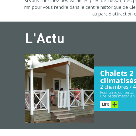
Si vous cherchez des vacances près de Lussat, des p
mn pour vous rendre dans le centre historique de Cl
au parc d’attraction
L'Actu
Chalets 2
climatisé
2 chambres / 4
Pour un sejour en cam
une petite maison en 
Lire