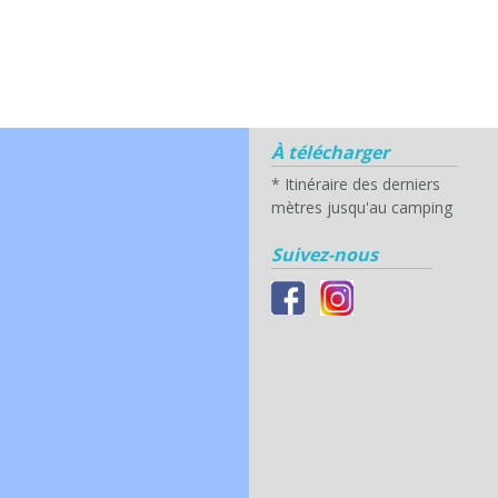
À télécharger
*
Itinéraire des derniers
mètres jusqu'au camping
Suivez-nous