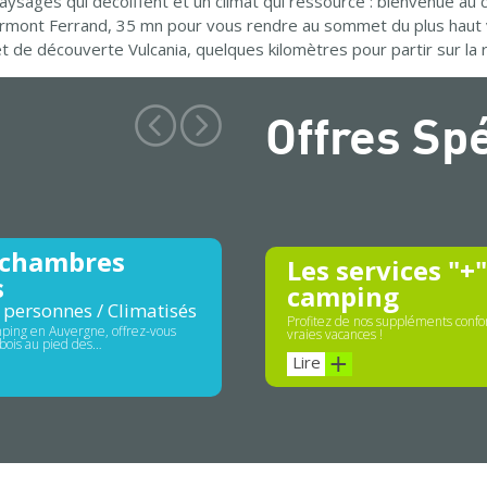
aysages qui décoiffent et un climat qui ressource : bienvenue au
ermont Ferrand, 35 mn pour vous rendre au sommet du plus haut 
 et de découverte Vulcania, quelques kilomètres pour partir sur l
Offres Sp
 chambres
Les services "+
s
camping
 personnes / Climatisés
Profitez de nos suppléments confor
ping en Auvergne, offrez-vous
vraies vacances !
bois au pied des…
Lire