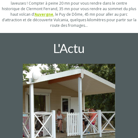
laveuses ! Compter à peine 20 mn pour vous rendre dans le centre
historique de Clermont Ferrand, 35 mn pour vous rendre au sommet du plus
haut volcan d’
Auvergne
, le Puy de Dôme, 45 mn pour aller au parc
d’attraction et de découverte Vulcania, quelques kilomètres pour partir sur la
route des fromages…
L'Actu