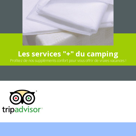
Les services "+" du camping
Profitez de nos suppléments confort pour vous offrir de vraies vacances !