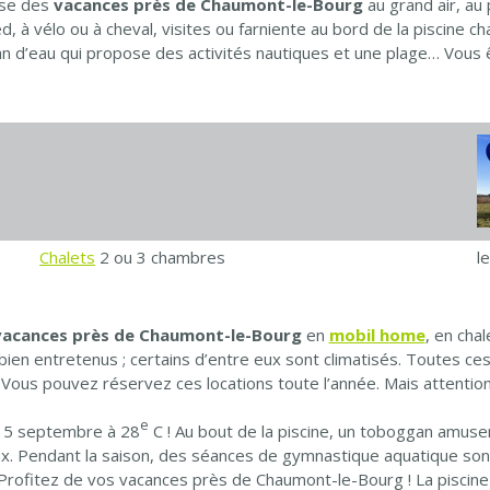
se des
vacances près de Chaumont-le-Bourg
au grand air, a
à vélo ou à cheval, visites ou farniente au bord de la piscine ch
an d’eau qui propose des activités nautiques et une plage… Vous ê
Chalets
2 ou 3 chambres
l
vacances près de Chaumont-le-Bourg
en
mobil home
, en cha
bien entretenus ; certains d’entre eux sont climatisés. Toutes ce
 Vous pouvez réservez ces locations toute l’année. Mais attention 
e
u 15 septembre à 28
C ! Au bout de la piscine, un toboggan amuser
. Pendant la saison, des séances de gymnastique aquatique sont 
l. Profitez de vos vacances près de Chaumont-le-Bourg ! La piscine