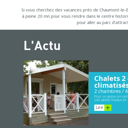
Si vous cherchez des vacances près de Chaumont-le-Bo
à peine 20 mn pour vous rendre dans le centre histor
pour aller au parc d’attr
L'Actu
Chalets 2
climatisé
2 chambres / 4
Pour un sejour en cam
une petite maison en 
Lire