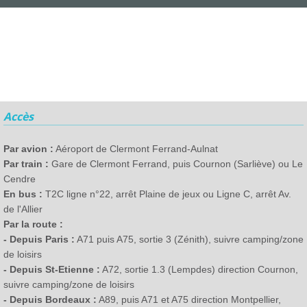
Accès
Par avion :
Aéroport de Clermont Ferrand-Aulnat
Par train :
Gare de Clermont Ferrand, puis Cournon (Sarliève) ou Le
Cendre
En bus :
T2C ligne n°22, arrêt Plaine de jeux ou Ligne C, arrêt Av.
de l'Allier
Par la route :
- Depuis Paris :
A71 puis A75, sortie 3 (Zénith), suivre camping/zone
de loisirs
- Depuis St-Etienne :
A72, sortie 1.3 (Lempdes) direction Cournon,
suivre camping/zone de loisirs
- Depuis Bordeaux :
A89, puis A71 et A75 direction Montpellier,