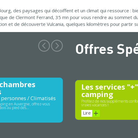
urg, des paysages qui décoiffent et un climat qui ressource : 
ique de Clermont Ferrand, 35 mn pour vous rendre au sommet du 
action et de découverte Vulcania, quelques kilomètres pour partir 
Offres Sp
 chambres
Les services "+
s
camping
 personnes / Climatisés
Profitez de nos suppléments confor
ping en Auvergne, offrez-vous
vraies vacances !
bois au pied des…
Lire