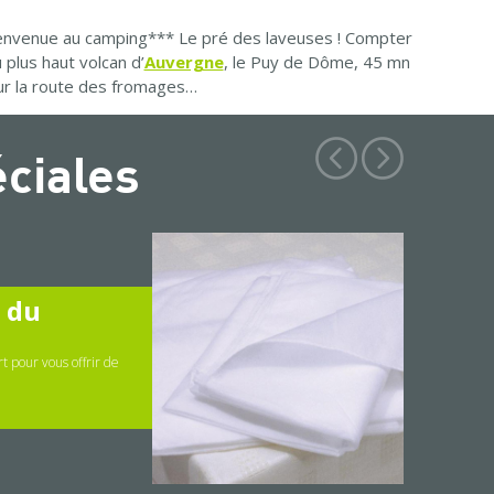
bienvenue au camping*** Le pré des laveuses ! Compter
plus haut volcan d’
Auvergne
, le Puy de Dôme, 45 mn
sur la route des fromages…
éciales
" du
t pour vous offrir de