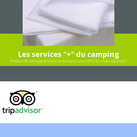
Les services "+" du camping
Profitez de nos suppléments confort pour vous offrir de vraies vacances !