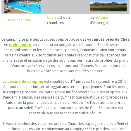
Chalets
2 ou 3
les
volcans
Piscine chauffée
chambres
d'Auvergne
Le camping Le pré des Laveuses vous propose des
vacances près de Chas
en
mobil home
, en chalet ou en bungalow-toilé pour 4, 5 ou 6 personnes.
Les mobil homes et les chalets sont spacieux, lumineux et bien entretenus ;
certains d’entre eux sont climatisés. Toutes ces locations de vacances ont
une terrasse et un salon de jardin pour vous permettre de profiter du grand
air. Vous pouvez réservez ces locations toute l’année. Mais attention : les
bungalow-toilés ne sont pas chauffés en hiver !
er
e
La
piscine du camping
est chauffée du 1
juillet au 15 septembre à 28
C !
Au bout de la piscine, un toboggan amusera les plus jeunes. Pour les petits,
le camping propose une pataugeoire indépendante qui a ses propres jeux.
Pendant la saison, des séances de gymnastique aquatique sont proposées.
Autour de la piscine, des bains de soleil vous offre l’occasion d’une vraie
pause au soleil. Profitez de vos vacances près de Chas ! La piscine est
accessible aux personnes à mobilité réduite.
Si vous cherchez des vacances près de Chas, des paysages qui décoiffent et
un climat qui ressource : bienvenue au camping*** Le pré des laveuses !