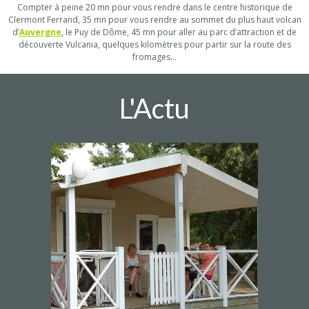
Compter à peine 20 mn pour vous rendre dans le centre historique de
Clermont Ferrand, 35 mn pour vous rendre au sommet du plus haut volcan
d’
Auvergne
, le Puy de Dôme, 45 mn pour aller au parc d’attraction et de
découverte Vulcania, quelques kilomètres pour partir sur la route des
fromages…
L'Actu