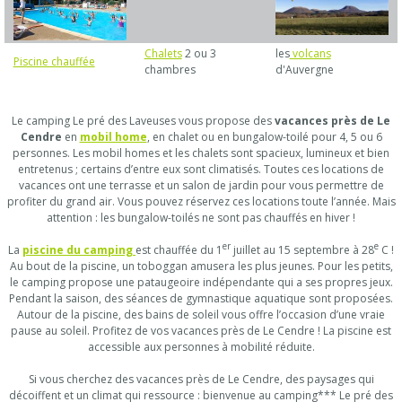
Chalets
2 ou 3
les
volcans
Piscine chauffée
chambres
d'Auvergne
Le camping Le pré des Laveuses vous propose des
vacances près de Le
Cendre
en
mobil home
, en chalet ou en bungalow-toilé pour 4, 5 ou 6
personnes. Les mobil homes et les chalets sont spacieux, lumineux et bien
entretenus ; certains d’entre eux sont climatisés. Toutes ces locations de
vacances ont une terrasse et un salon de jardin pour vous permettre de
profiter du grand air. Vous pouvez réservez ces locations toute l’année. Mais
attention : les bungalow-toilés ne sont pas chauffés en hiver !
er
e
La
piscine du camping
est chauffée du 1
juillet au 15 septembre à 28
C !
Au bout de la piscine, un toboggan amusera les plus jeunes. Pour les petits,
le camping propose une pataugeoire indépendante qui a ses propres jeux.
Pendant la saison, des séances de gymnastique aquatique sont proposées.
Autour de la piscine, des bains de soleil vous offre l’occasion d’une vraie
pause au soleil. Profitez de vos vacances près de Le Cendre ! La piscine est
accessible aux personnes à mobilité réduite.
Si vous cherchez des vacances près de Le Cendre, des paysages qui
décoiffent et un climat qui ressource : bienvenue au camping*** Le pré des