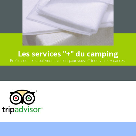
Les services "+" du camping
Profitez de nos suppléments confort pour vous offrir de vraies vacances !