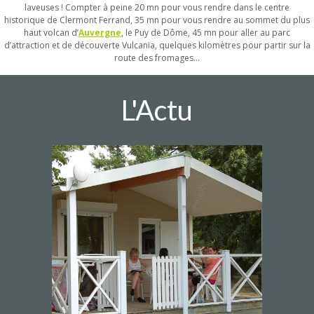
laveuses ! Compter à peine 20 mn pour vous rendre dans le centre
historique de Clermont Ferrand, 35 mn pour vous rendre au sommet du plus
haut volcan d’
Auvergne
, le Puy de Dôme, 45 mn pour aller au parc
d’attraction et de découverte Vulcania, quelques kilomètres pour partir sur la
route des fromages…
L'Actu