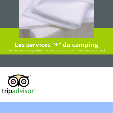
Les services "+" du camping
Profitez de nos suppléments confort pour vous offrir de vraies vacances !