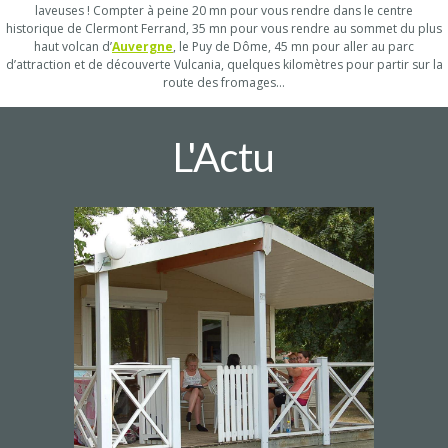
laveuses ! Compter à peine 20 mn pour vous rendre dans le centre
historique de Clermont Ferrand, 35 mn pour vous rendre au sommet du plus
haut volcan d’
Auvergne
, le Puy de Dôme, 45 mn pour aller au parc
d’attraction et de découverte Vulcania, quelques kilomètres pour partir sur la
route des fromages…
L'Actu