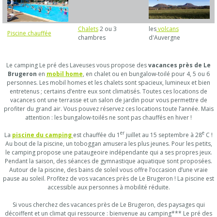
Chalets
2 ou 3
les
volcans
Piscine chauffée
chambres
d'Auvergne
Le camping Le pré des Laveuses vous propose des
vacances près de Le
Brugeron
en
mobil home
, en chalet ou en bungalow-toilé pour 4, 5 ou 6
personnes. Les mobil homes et les chalets sont spacieux, lumineux et bien
entretenus ; certains d’entre eux sont climatisés. Toutes ces locations de
vacances ont une terrasse et un salon de jardin pour vous permettre de
profiter du grand air. Vous pouvez réservez ces locations toute l’année. Mais
attention : les bungalow-toilés ne sont pas chauffés en hiver !
er
e
La
piscine du camping
est chauffée du 1
juillet au 15 septembre à 28
C !
Au bout de la piscine, un toboggan amusera les plus jeunes. Pour les petits,
le camping propose une pataugeoire indépendante qui a ses propres jeux.
Pendant la saison, des séances de gymnastique aquatique sont proposées.
Autour de la piscine, des bains de soleil vous offre l’occasion d’une vraie
pause au soleil. Profitez de vos vacances près de Le Brugeron ! La piscine est
accessible aux personnes à mobilité réduite.
Si vous cherchez des vacances près de Le Brugeron, des paysages qui
décoiffent et un climat qui ressource : bienvenue au camping*** Le pré des