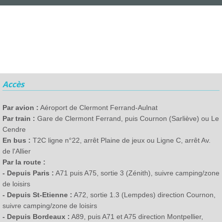
Accès
Par avion :
Aéroport de Clermont Ferrand-Aulnat
Par train :
Gare de Clermont Ferrand, puis Cournon (Sarliève) ou Le
Cendre
En bus :
T2C ligne n°22, arrêt Plaine de jeux ou Ligne C, arrêt Av.
de l'Allier
Par la route :
- Depuis Paris :
A71 puis A75, sortie 3 (Zénith), suivre camping/zone
de loisirs
- Depuis St-Etienne :
A72, sortie 1.3 (Lempdes) direction Cournon,
suivre camping/zone de loisirs
- Depuis Bordeaux :
A89, puis A71 et A75 direction Montpellier,