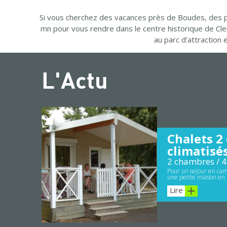
Si vous cherchez des vacances près de Boudes, des pa
mn pour vous rendre dans le centre historique de Cl
au parc d’attraction
L'Actu
Chalets 2
climatisé
2 chambres / 4
Pour un sejour en cam
une petite maison en 
Lire