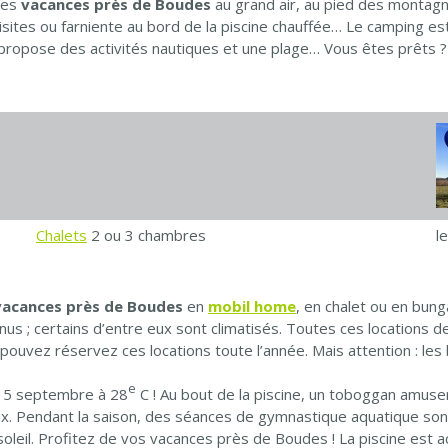
des
vacances près de Boudes
au grand air, au pied des montag
sites ou farniente au bord de la piscine chauffée… Le camping est 
 propose des activités nautiques et une plage… Vous êtes prêts ? 
Chalets
2 ou 3 chambres
l
vacances près de Boudes
en
mobil home
, en chalet ou en bun
nus ; certains d’entre eux sont climatisés. Toutes ces locations 
pouvez réservez ces locations toute l’année. Mais attention : les 
e
u 15 septembre à 28
C ! Au bout de la piscine, un toboggan amuser
. Pendant la saison, des séances de gymnastique aquatique sont 
soleil. Profitez de vos vacances près de Boudes ! La piscine est 