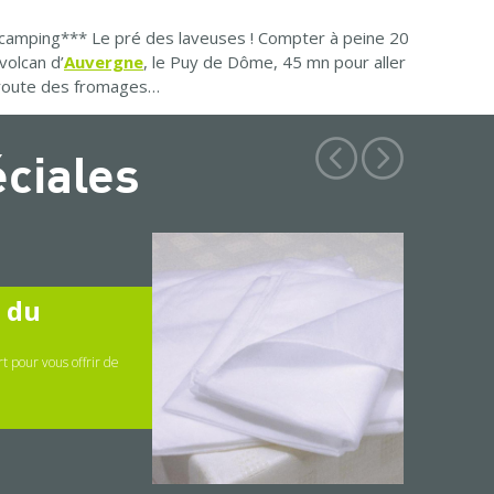
u camping*** Le pré des laveuses ! Compter à peine 20
volcan d’
Auvergne
, le Puy de Dôme, 45 mn pour aller
a route des fromages…
éciales
" du
t pour vous offrir de