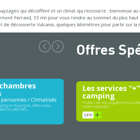
ysages qui décoiffent et un climat qui ressource : bienvenue a
ermont Ferrand, 35 mn pour vous rendre au sommet du plus haut 
 et de découverte Vulcania, quelques kilomètres pour partir sur l
Offres Sp
 chambres
Les services "+
s
camping
 personnes / Climatisés
Profitez de nos suppléments confor
ping en Auvergne, offrez-vous
vraies vacances !
bois au pied des…
Lire