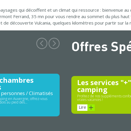
aysages qui décoiffent et un climat qui ressource : bienvenue a
ermont Ferrand, 35 mn pour vous rendre au sommet du plus haut 
 et de découverte Vulcania, quelques kilomètres pour partir sur l
Offres Sp
 chambres
Les services "+
s
camping
 personnes / Climatisés
Profitez de nos suppléments confor
ping en Auvergne, offrez-vous
vraies vacances !
bois au pied des…
Lire