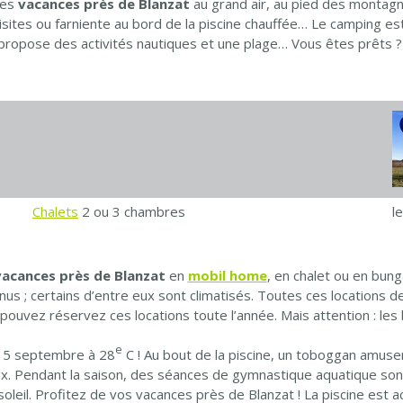
es
vacances près de Blanzat
au grand air, au pied des montag
sites ou farniente au bord de la piscine chauffée… Le camping est 
 propose des activités nautiques et une plage… Vous êtes prêts ? 
Chalets
2 ou 3 chambres
l
vacances près de Blanzat
en
mobil home
, en chalet ou en bun
nus ; certains d’entre eux sont climatisés. Toutes ces locations 
pouvez réservez ces locations toute l’année. Mais attention : les 
e
u 15 septembre à 28
C ! Au bout de la piscine, un toboggan amuser
. Pendant la saison, des séances de gymnastique aquatique sont 
soleil. Profitez de vos vacances près de Blanzat ! La piscine est 