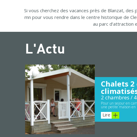
Si vous cherchez des vacances près de Blanzat, des p
mn pour vous rendre dans le centre historique de Cl
au parc d’attraction
L'Actu
Chalets 2
climatisé
2 chambres / 4
Pour un sejour en cam
une petite maison en 
Lire