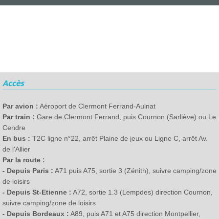
Accès
Par avion :
Aéroport de Clermont Ferrand-Aulnat
Par train :
Gare de Clermont Ferrand, puis Cournon (Sarliève) ou Le
Cendre
En bus :
T2C ligne n°22, arrêt Plaine de jeux ou Ligne C, arrêt Av.
de l'Allier
Par la route :
- Depuis Paris :
A71 puis A75, sortie 3 (Zénith), suivre camping/zone
de loisirs
- Depuis St-Etienne :
A72, sortie 1.3 (Lempdes) direction Cournon,
suivre camping/zone de loisirs
- Depuis Bordeaux :
A89, puis A71 et A75 direction Montpellier,