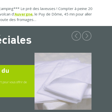
u camping*** Le pré des laveuses ! Compter à peine 20
volcan d’
Auvergne
, le Puy de Dôme, 45 mn pour aller
a route des fromages…
éciales
" du
t pour vous offrir de