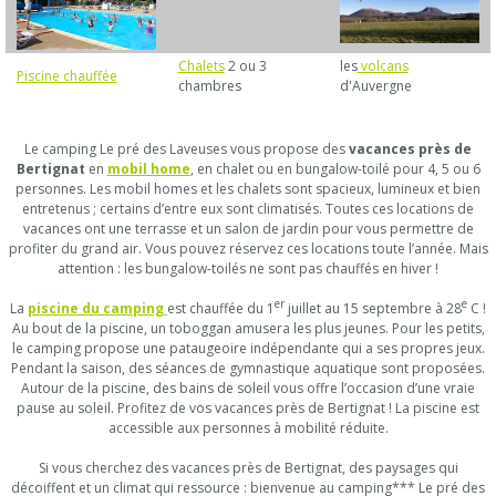
Chalets
2 ou 3
les
volcans
Piscine chauffée
chambres
d'Auvergne
Le camping Le pré des Laveuses vous propose des
vacances près de
Bertignat
en
mobil home
, en chalet ou en bungalow-toilé pour 4, 5 ou 6
personnes. Les mobil homes et les chalets sont spacieux, lumineux et bien
entretenus ; certains d’entre eux sont climatisés. Toutes ces locations de
vacances ont une terrasse et un salon de jardin pour vous permettre de
profiter du grand air. Vous pouvez réservez ces locations toute l’année. Mais
attention : les bungalow-toilés ne sont pas chauffés en hiver !
er
e
La
piscine du camping
est chauffée du 1
juillet au 15 septembre à 28
C !
Au bout de la piscine, un toboggan amusera les plus jeunes. Pour les petits,
le camping propose une pataugeoire indépendante qui a ses propres jeux.
Pendant la saison, des séances de gymnastique aquatique sont proposées.
Autour de la piscine, des bains de soleil vous offre l’occasion d’une vraie
pause au soleil. Profitez de vos vacances près de Bertignat ! La piscine est
accessible aux personnes à mobilité réduite.
Si vous cherchez des vacances près de Bertignat, des paysages qui
décoiffent et un climat qui ressource : bienvenue au camping*** Le pré des