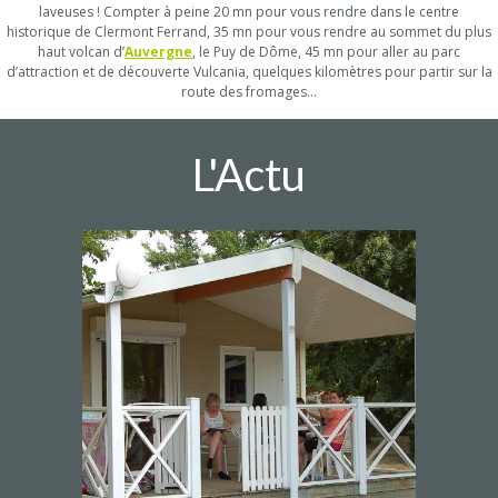
laveuses ! Compter à peine 20 mn pour vous rendre dans le centre
historique de Clermont Ferrand, 35 mn pour vous rendre au sommet du plus
haut volcan d’
Auvergne
, le Puy de Dôme, 45 mn pour aller au parc
d’attraction et de découverte Vulcania, quelques kilomètres pour partir sur la
route des fromages…
L'Actu