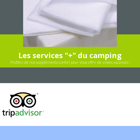
Les services "+" du camping
Profitez de nos suppléments confort pour vous offrir de vraies vacances !