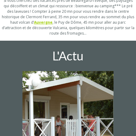
Si vous cherchez des vacances près de Beauregard-l'Évêque, des paysages
qui décoiffent et un climat qui ressource : bienvenue au camping*** Le pré
des laveuses ! Compter à peine 20 mn pour vous rendre dans le centre
historique de Clermont Ferrand, 35 mn pour vous rendre au sommet du plus
haut volcan d’
Auvergne
, le Puy de Dôme, 45 mn pour aller au parc
d’attraction et de découverte Vulcania, quelques kilomètres pour partir sur la
route des fromages…
L'Actu