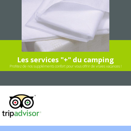
Les services "+" du camping
Profitez de nos suppléments confort pour vous offrir de vraies vacances !