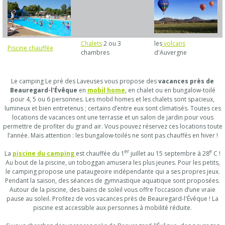
Chalets
2 ou 3
les
volcans
Piscine chauffée
chambres
d'Auvergne
Le camping Le pré des Laveuses vous propose des
vacances près de
Beauregard-l'Évêque
en
mobil home
, en chalet ou en bungalow-toilé
pour 4, 5 ou 6 personnes. Les mobil homes et les chalets sont spacieux,
lumineux et bien entretenus ; certains d’entre eux sont climatisés. Toutes ces
locations de vacances ont une terrasse et un salon de jardin pour vous
permettre de profiter du grand air. Vous pouvez réservez ces locations toute
l’année. Mais attention : les bungalow-toilés ne sont pas chauffés en hiver !
er
e
La
piscine du camping
est chauffée du 1
juillet au 15 septembre à 28
C !
Au bout de la piscine, un toboggan amusera les plus jeunes. Pour les petits,
le camping propose une pataugeoire indépendante qui a ses propres jeux.
Pendant la saison, des séances de gymnastique aquatique sont proposées.
Autour de la piscine, des bains de soleil vous offre l’occasion d’une vraie
pause au soleil. Profitez de vos vacances près de Beauregard-l'Évêque ! La
piscine est accessible aux personnes à mobilité réduite.