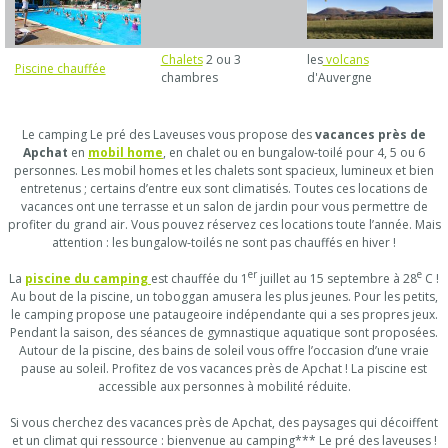
Chalets
2 ou 3
les
volcans
Piscine chauffée
chambres
d'Auvergne
Le camping Le pré des Laveuses vous propose des
vacances près de
Apchat
en
mobil home
, en chalet ou en bungalow-toilé pour 4, 5 ou 6
personnes. Les mobil homes et les chalets sont spacieux, lumineux et bien
entretenus ; certains d’entre eux sont climatisés. Toutes ces locations de
vacances ont une terrasse et un salon de jardin pour vous permettre de
profiter du grand air. Vous pouvez réservez ces locations toute l’année. Mais
attention : les bungalow-toilés ne sont pas chauffés en hiver !
er
e
La
piscine du camping
est chauffée du 1
juillet au 15 septembre à 28
C !
Au bout de la piscine, un toboggan amusera les plus jeunes. Pour les petits,
le camping propose une pataugeoire indépendante qui a ses propres jeux.
Pendant la saison, des séances de gymnastique aquatique sont proposées.
Autour de la piscine, des bains de soleil vous offre l’occasion d’une vraie
pause au soleil. Profitez de vos vacances près de Apchat ! La piscine est
accessible aux personnes à mobilité réduite.
Si vous cherchez des vacances près de Apchat, des paysages qui décoiffent
et un climat qui ressource : bienvenue au camping*** Le pré des laveuses !