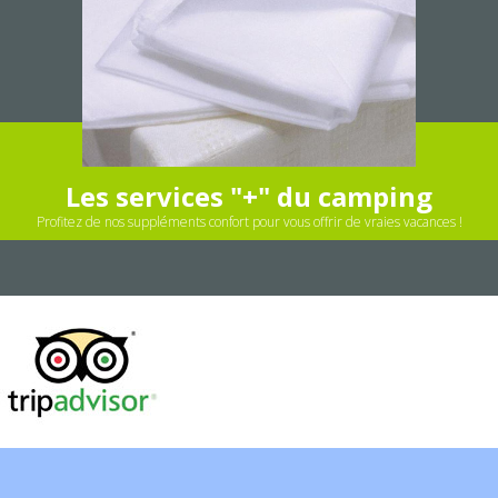
Les services "+" du camping
Profitez de nos suppléments confort pour vous offrir de vraies vacances !