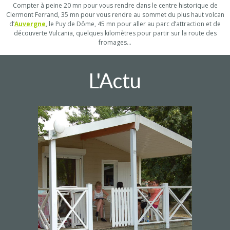
Compter à peine 20 mn pour vous rendre dans le centre historique de
Clermont Ferrand, 35 mn pour vous rendre au sommet du plus haut volcan
d’
Auvergne
, le Puy de Dôme, 45 mn pour aller au parc d’attraction et de
découverte Vulcania, quelques kilomètres pour partir sur la route des
fromages…
L'Actu