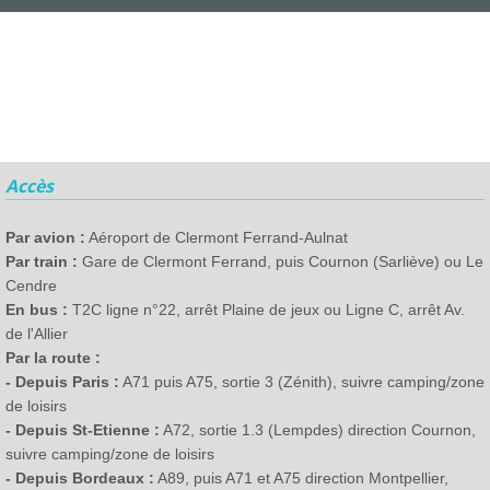
Accès
Par avion :
Aéroport de Clermont Ferrand-Aulnat
Par train :
Gare de Clermont Ferrand, puis Cournon (Sarliève) ou Le
Cendre
En bus :
T2C ligne n°22, arrêt Plaine de jeux ou Ligne C, arrêt Av.
de l'Allier
Par la route :
- Depuis Paris :
A71 puis A75, sortie 3 (Zénith), suivre camping/zone
de loisirs
- Depuis St-Etienne :
A72, sortie 1.3 (Lempdes) direction Cournon,
suivre camping/zone de loisirs
- Depuis Bordeaux :
A89, puis A71 et A75 direction Montpellier,