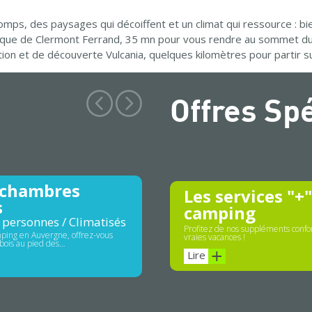
mps, des paysages qui décoiffent et un climat qui ressource : 
ique de Clermont Ferrand, 35 mn pour vous rendre au sommet du 
action et de découverte Vulcania, quelques kilomètres pour partir 
Offres Sp
 chambres
Les services "+
s
camping
 personnes / Climatisés
Profitez de nos suppléments confor
ping en Auvergne, offrez-vous
vraies vacances !
bois au pied des…
Lire