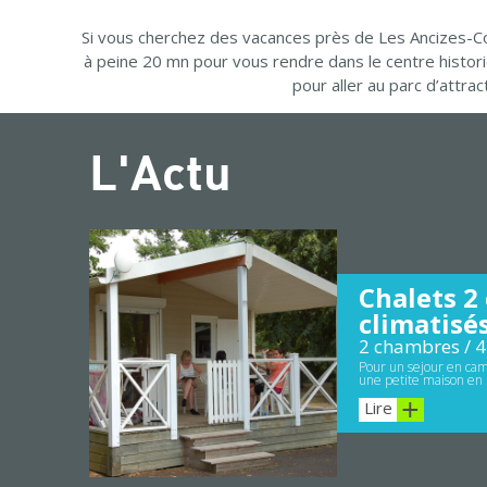
Si vous cherchez des vacances près de Les Ancizes-Co
à peine 20 mn pour vous rendre dans le centre histor
pour aller au parc d’attr
L'Actu
Chalets 2
climatisé
2 chambres / 4
Pour un sejour en cam
une petite maison en 
Lire