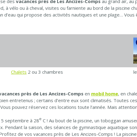
se des
vacances près de Les Ancizes-Comps
au grand air, a
à vélo ou à cheval, visites ou farniente au bord de la piscine ch
an d’eau qui propose des activités nautiques et une plage… Vous ê
Chalets
2 ou 3 chambres
l
vacances près de Les Ancizes-Comps
en
mobil home
, en chal
bien entretenus ; certains d’entre eux sont climatisés. Toutes ce
 Vous pouvez réservez ces locations toute l’année. Mais attention 
e
u 15 septembre à 28
C ! Au bout de la piscine, un toboggan amuser
. Pendant la saison, des séances de gymnastique aquatique sont 
l. Profitez de vos vacances près de Les Ancizes-Comps ! La piscine