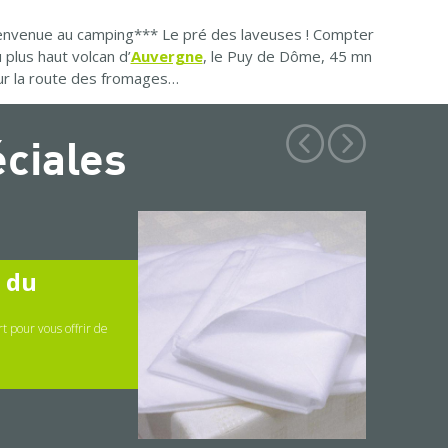
bienvenue au camping*** Le pré des laveuses ! Compter
plus haut volcan d’
Auvergne
, le Puy de Dôme, 45 mn
sur la route des fromages…
éciales
" du
t pour vous offrir de