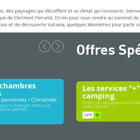
e, des paysages qui décoiffent et un climat qui ressource : bie
que de Clermont Ferrand, 35 mn pour vous rendre au sommet du p
action et de découverte Vulcania, quelques kilomètres pour partir 
Offres Sp
 chambres
Les services "+
s
camping
 personnes / Climatisés
Profitez de nos suppléments confor
ping en Auvergne, offrez-vous
vraies vacances !
bois au pied des…
Lire