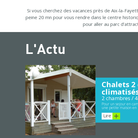
Si vous cherchez des vacances près de Aix-la-Fayett
peine 20 mn pour vous rendre dans le centre histori
pour aller au parc d’attr
L'Actu
Chalets 2
climatisé
2 chambres / 4
Pour un sejour en cam
une petite maison en 
Lire