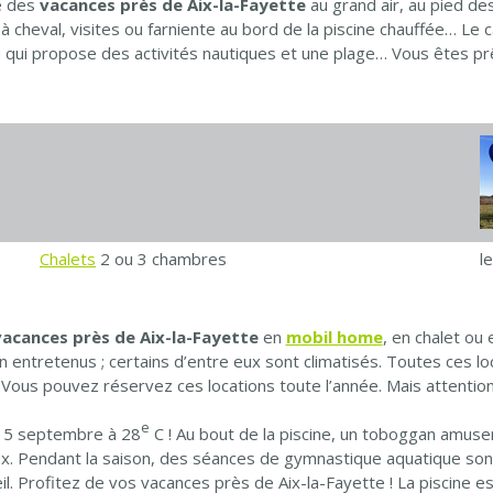
 des
vacances près de Aix-la-Fayette
au grand air, au pied 
 cheval, visites ou farniente au bord de la piscine chauffée… Le c
u qui propose des activités nautiques et une plage… Vous êtes prê
Chalets
2 ou 3 chambres
l
vacances près de Aix-la-Fayette
en
mobil home
, en chalet ou
n entretenus ; certains d’entre eux sont climatisés. Toutes ces l
 Vous pouvez réservez ces locations toute l’année. Mais attention 
e
u 15 septembre à 28
C ! Au bout de la piscine, un toboggan amuser
. Pendant la saison, des séances de gymnastique aquatique sont 
eil. Profitez de vos vacances près de Aix-la-Fayette ! La piscine e