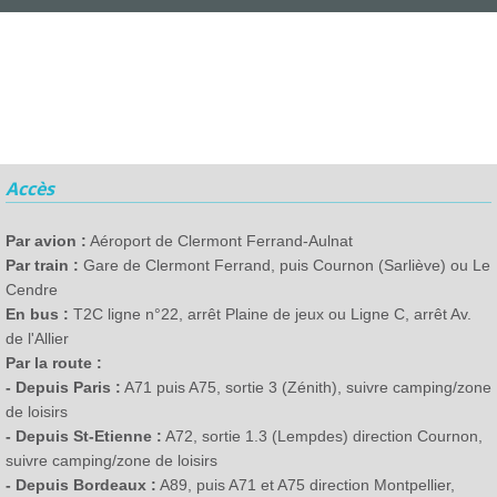
Accès
Par avion :
Aéroport de Clermont Ferrand-Aulnat
Par train :
Gare de Clermont Ferrand, puis Cournon (Sarliève) ou Le
Cendre
En bus :
T2C ligne n°22, arrêt Plaine de jeux ou Ligne C, arrêt Av.
de l'Allier
Par la route :
- Depuis Paris :
A71 puis A75, sortie 3 (Zénith), suivre camping/zone
de loisirs
- Depuis St-Etienne :
A72, sortie 1.3 (Lempdes) direction Cournon,
suivre camping/zone de loisirs
- Depuis Bordeaux :
A89, puis A71 et A75 direction Montpellier,