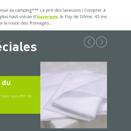
nvenue au camping*** Le pré des laveuses ! Compter à
lus haut volcan d’
Auvergne
, le Puy de Dôme, 45 mn
sur la route des fromages…
éciales
" du
t pour vous offrir de